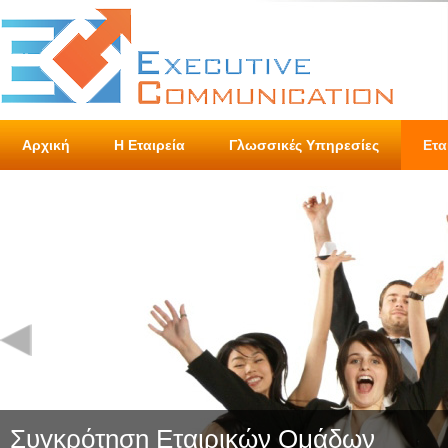
Αρχική
Η Εταιρεία
Γλωσσικές Υπηρεσίες
Ετα
Συγκρότηση Εταιρικών Ομάδων